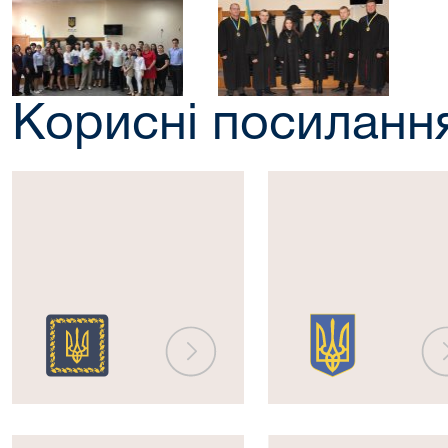
Корисні посиланн
Президент
Верховна
України
Рада
України