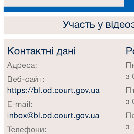
Участь у відео
Контактні дані
Р
Адреса:
П
з 
Веб-сайт:
https://bl.od.court.gov.ua
П
з 
E-mail:
inbox@bl.od.court.gov.ua
П
з 
Телефони: