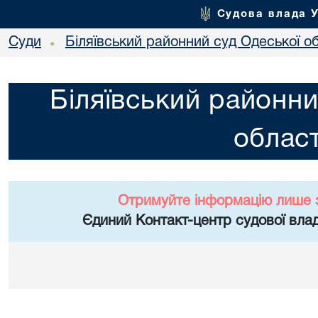
Судова влада 
Суди
Біляївський районний суд Одеської об
•
Біляївський районни
област
Отримуйте інформацію лише 
Єдиний Контакт-центр судової влад