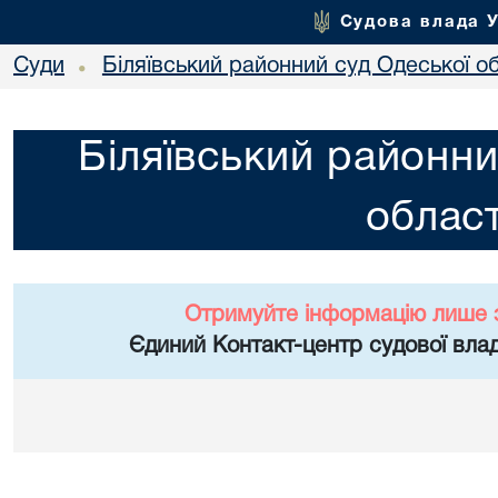
Судова влада 
Суди
Біляївський районний суд Одеської об
•
Біляївський районни
област
Отримуйте інформацію лише 
Єдиний Контакт-центр судової влад