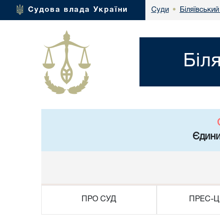
Біляївський
Судова влада України
Суди
•
Біл
Єдини
ПРО СУД
ПРЕС-Ц