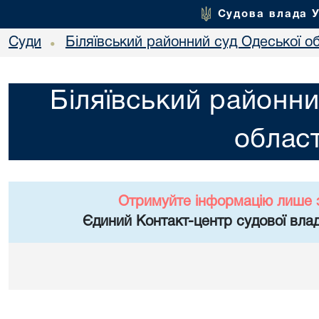
Судова влада 
Суди
Біляївський районний суд Одеської об
•
Біляївський районни
област
Отримуйте інформацію лише 
Єдиний Контакт-центр судової влад