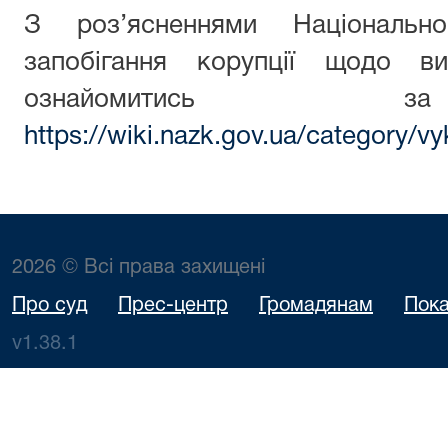
З роз’ясненнями Національн
запобігання корупції щодо ви
ознайомитись з
https://wiki.nazk.gov.ua/category/vy
2026 © Всі права захищені
Про суд
Прес-центр
Громадянам
Пока
v1.38.1